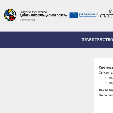
М
СЪВЕ
ПРАВИТЕЛСТВ
Страница
Съжалява
Ак
Ак
Какво мо
Не се бе