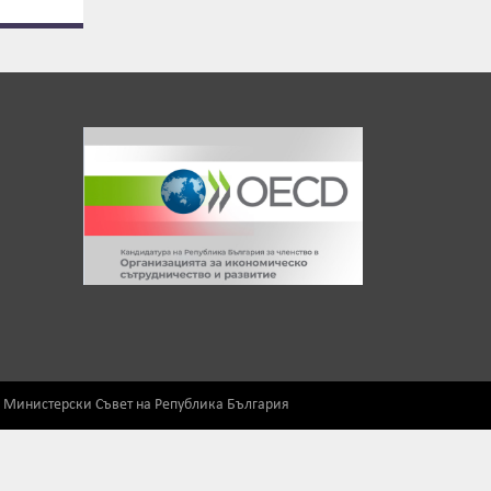
) Министерски Съвет на Република България