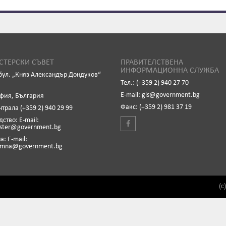
ТЕРСКИ СЪВЕТ
ПРАВИТЕЛСТВЕНА
ИНФОРМАЦИОННА СЛУЖБА
бул. „Княз Александър Дондуков“
Тел.: (+359 2) 940 27 70
Е-mail: gis@government.bg
офия, България
Факс: (+359 2) 981 37 19
нтрала (+359 2) 940 29 99
ство: Е-mail:
ister@government.bg
: Е-mail:
emna@government.bg
(c