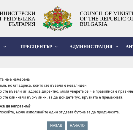
ИНИСТЕРСКИ
COUNCIL OF MINIST
Т РЕПУБЛИКА
OF THE REPUBLIC O
БЪЛГАРИЯ
BULGARIA
О
ПРЕСЦЕНТЪР
АДМИНИСТРАЦИЯ
АН
та не е намерена
ме, но url адреса, който сте въвели е невалиден
о сте въвели url адреса директно, моля уверете се, че правописа е правиле
о сте кликнали върху линк, за да дойдете тук, връзката е премахната.
же да направим?
зпокойте, моля използвайте един от двата бутона за да продължите.
НАЗАД
НАЧАЛО