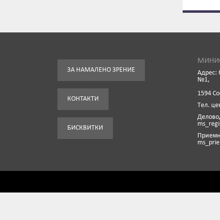
МИНИС
ЗА НАМАЛЕНО ЗРЕНИЕ
Адрес: 
№1,
1594 С
КОНТАКТИ
Tел. це
Деловод
ms_reg
БИСКВИТКИ
Приемна
ms_pri