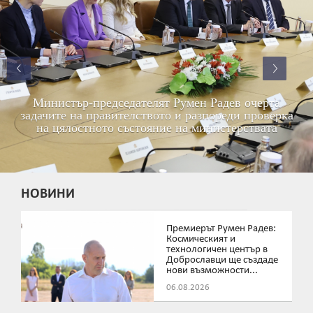
Министър-председателят Румен Радев очерта
задачите на правителството и разпореди проверка
на цялостното състояние на министерствата
НОВИНИ
Премиерът Румен Радев:
Космическият и
технологичен център в
Доброславци ще създаде
нови възможности...
06.08.2026