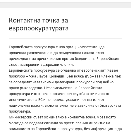
Контактна точка за
европрокуратурата
Европейската прокуратура е нов орган, компетентен да
провежда разследване и да осъществява наказателно
преследване за престъпления против бюджета на Европейския
съюз, извършени в държави членки.
Европейската прокуратура се оглавява от европейският главен
прокурор – г-жа Лаура Кьовеши. Във всяка държава членка пък
се определят независими делегирани прокурори под нейно
пряко ръководство. Независимостта на Европейската
прокуратура е от ключово значение: службата не е част от
институциите на ЕС и не приема указания от тях или от
национални власти, включително не е зависима от българската
прокуратура.
Министерски съвет официално е контактна точка, чрез която
могат да се подават сигнали за престъпления директно на
вниманието на Европейската прокуратура, без информацията да