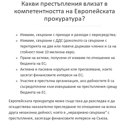
Какви престъпления влизат в
компетентността на Европейската
прокуратура?
Измами, свързани с приходи и разходи с евросредства;
Измами, свързани с ДДС (доколкото са свързани с
територията на две или повече държави членки и са на
стойност поне 10 милиона евро;
Пране на активи, получени от измами по отношение на
бюджета на ЕС;
Активна и пасивна корупция или присвояване, които
засягат финансовите интереси на ЕС;
Участие в престъпна организация, ако дейностите й са
съсредоточени към извършване на престъпления срещу
бюджета на ЕС.
Европейската прокуратура може също така да разследва и да
осъществява наказателно преследване по отношение на всяка
друга незаконна дейност, която е „неразривно свързана“ с
престъпления, засягащи финансовите интереси на Съюза.