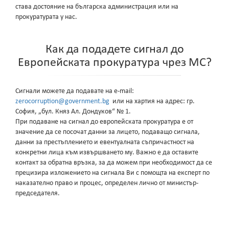
става достояние на българска администрация или на
прокуратурата у нас.
Как да подадете сигнал до
Европейската прокуратура чрез МС?
Сигнали можете да подавате на e-mail:
zerocorruption@government.bg
или на хартия на адрес: гр.
София, „бул. Княз Ал. Дондуков“ № 1.
При подаване на сигнал до европейската прокуратура е от
значение да се посочат данни за лицето, подаващо сигнала,
данни за престъплението и евентуалната съпричастност на
конкретни лица към извършването му. Важно е да оставите
контакт за обратна връзка, за да можем при необходимост да се
прецизира изложението на сигнала Ви с помощта на експерт по
наказателно право и процес, определен лично от министър-
председателя.