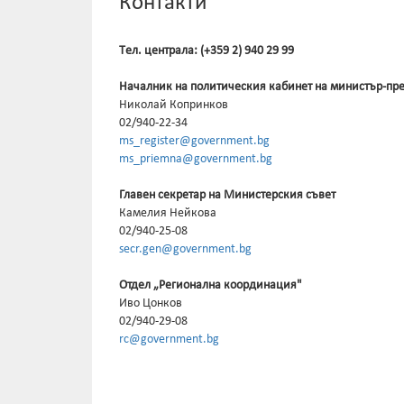
Контакти
Tел. централа: (+359 2) 940 29 99
Началник на политическия кабинет на министър-пр
Николай Копринков
02/940-22-34
ms_register@government.bg
ms_priemna@government.bg
Главен секретар на Министерския съвет
Камелия Нейкова
02/940-25-08
secr.gen@government.bg
Отдел „Регионална координация"
Иво Цонков
02/940-29-08
rc@government.bg