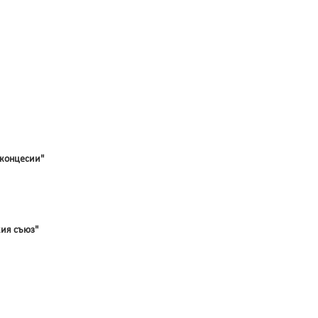
 концесии"
кия съюз"