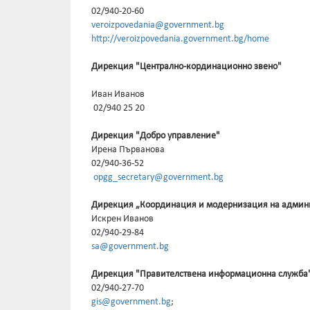
02/940-20-60
veroizpovedania@government.bg
http://veroizpovedania.government.bg/home
Дирекция "Централно-кординационно звено"
Иван Иванов
02/940 25 20
Дирекция "Добро управление"
Ирена Първанова
02/940-36-52
opgg_secretary@government.bg
Дирекция „Координация и модернизация на админ
Искрен Иванов
02/940-29-84
sa@government.bg
Дирекция "Правителствена информационна служба
02/940-27-70
gis@government.bg
;