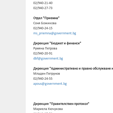
02/940-21-40
02/940-27-73
Отдел "Приемна"
Соня Божикова
02/940-24-15
ms_priemna@government.bg
Дирекция "Бюджет и финанси"
Румяна Петрова
02/940-20-91
dbf@government.bg
Дирекция "Административно и правно обслужване и 
Младен Петрунов
02/940-24-55
apous@government.bg
Дирекция "Правителствен протокол"
Мариела Кючукова