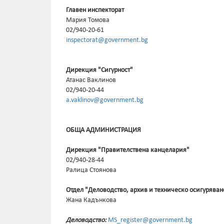
Главен инспекторат
Мария Томова
02/940-20-61
inspectorat@government.bg
Дирекция "Сигурност"
Атанас Ваклинов
02/940-20-44
a.vaklinov@government.bg
ОБЩА АДМИНИСТРАЦИЯ
Дирекция "Правителствена канцелария"
02/940-28-44
Ралица Стоянова
Отдел "Деловодство, архив и техническо осигуряван
Жана Кадънкова
Деловодство:
MS_register@government.bg