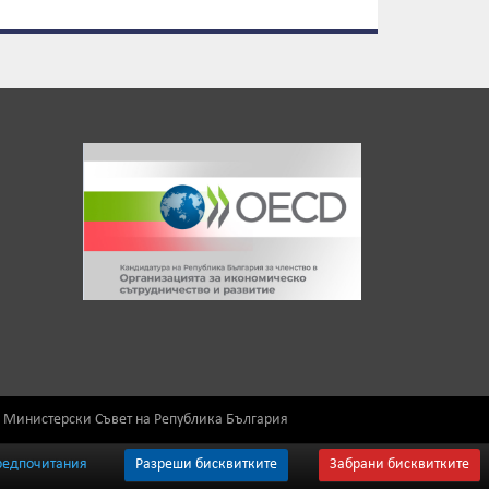
) Министерски Съвет на Република България
редпочитания
Разреши бисквитките
Забрани бисквитките