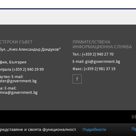
ТЕРСКИ СЪВЕТ
ПРАВИТЕЛСТВЕНА
ИНФОРМАЦИОННА СЛУЖБА
бул. „Княз Александър Дондуков“
Тел.: (+359 2) 940 27 70
Е-mail: gis@government.bg
офия, България
Факс: (+359 2) 981 37 19
нтрала (+359 2) 940 29 99
ство: Е-mail:
ister@government.bg
: Е-mail:
emna@government.bg
(c
 представяне и своята функционалност.
П
Подробности