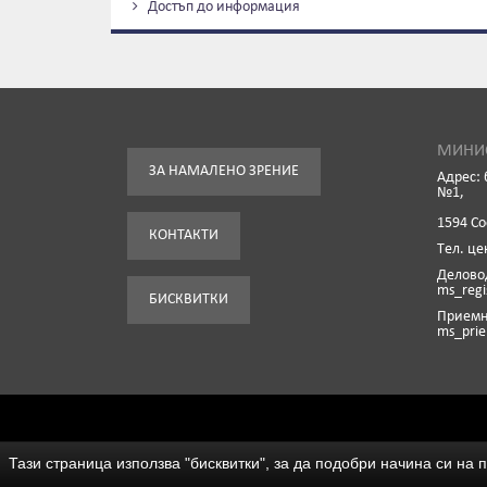
Достъп до информация
МИНИС
ЗА НАМАЛЕНО ЗРЕНИЕ
Адрес: 
№1,
1594 С
КОНТАКТИ
Tел. це
Деловод
ms_reg
БИСКВИТКИ
Приемна
ms_pri
Тази страница използва "бисквитки", за да подобри начина си на