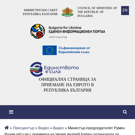
COUNCIL OF MINISTERS OF
EN
МИНИСТЕРСКИ СЪВЕТ
THE REPUBLIC OF
РЕПУБЛИКА БЪЛГАРИЯ
BULGARIA
ОФИЦИАЛНА СТРАНИЦА ЗА
ПРИЕМАНЕ НА ЕВРОТО В
РЕПУБЛИКА БЪЛГАРИЯ
»
Пресцентър
»
Видеo
»
Видео
» Министър-председателят Румен
Радев обсъди с премиера на Чехия Андрей Бабиш потенциала за