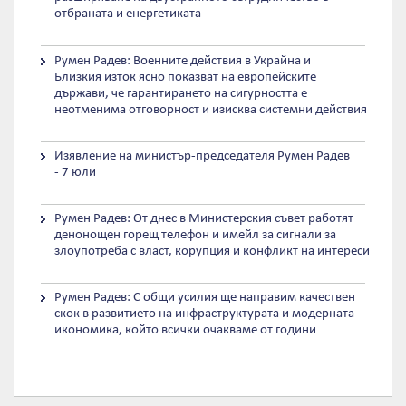
отбраната и енергетиката
Румен Радев: Военните действия в Украйна и
Близкия изток ясно показват на европейските
държави, че гарантирането на сигурността е
неотменима отговорност и изисква системни действия
Изявление на министър-председателя Румен Радев
- 7 юли
Румен Радев: От днес в Министерския съвет работят
денонощен горещ телефон и имейл за сигнали за
злоупотреба с власт, корупция и конфликт на интереси
Румен Радев: С общи усилия ще направим качествен
скок в развитието на инфраструктурата и модерната
икономика, който всички очакваме от години