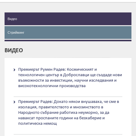
Видео
Стрийминг
ВИДЕО
Премиерът Румен Радев: Космическият и
технологичен център в Доброславци ще създаде нови
възможности за инвестиции, научни изследвания и
високотехнологични производства
Премиерът Радев: Докато някои внушаваха, че сме в
изолация, правителството и мнозинството в
Народното събрание работиха неуморно, за да
наваксат проспаните години на безхаберие и
политическа немощ