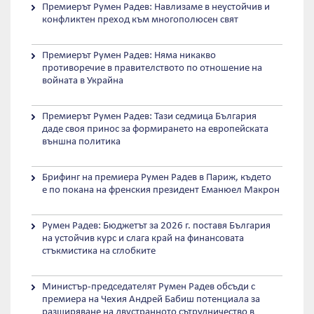
Премиерът Румен Радев: Навлизаме в неустойчив и
конфликтен преход към многополюсен свят
Премиерът Румен Радев: Няма никакво
противоречие в правителството по отношение на
войната в Украйна
Премиерът Румен Радев: Тази седмица България
даде своя принос за формирането на европейската
външна политика
Брифинг на премиера Румен Радев в Париж, където
е по покана на френския президент Еманюел Макрон
Румен Радев: Бюджетът за 2026 г. поставя България
на устойчив курс и слага край на финансовата
стъкмистика на сглобките
Министър-председателят Румен Радев обсъди с
премиера на Чехия Андрей Бабиш потенциала за
разширяване на двустранното сътрудничество в