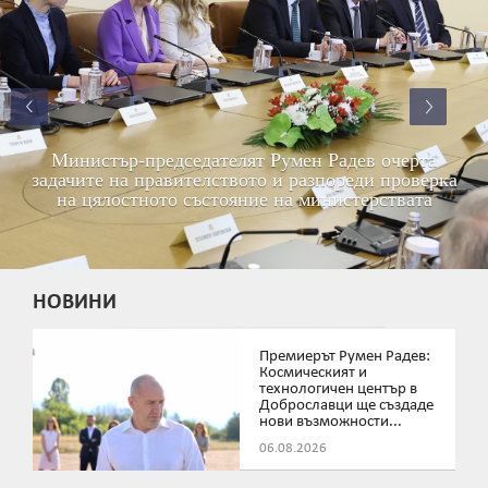
Министър-председателят Румен Радев очерта
задачите на правителството и разпореди проверка
на цялостното състояние на министерствата
НОВИНИ
Премиерът Румен Радев:
Космическият и
технологичен център в
Доброславци ще създаде
нови възможности...
06.08.2026