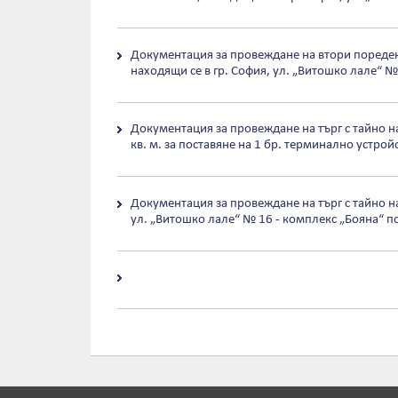
Документация за провеждане на втори пореден 
находящи се в гр. София, ул. „Витошко лале“ 
Документация за провеждане на търг с тайно на
кв. м. за поставяне на 1 бр. терминално устро
Документация за провеждане на търг с тайно н
ул. „Витошко лале“ № 16 - комплекс „Бояна“ п