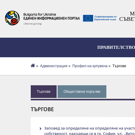
М
СЪВЕ
ПРАВИТЕЛСТВ
»
Администрация
»
Профил на купувача
» Търгове
Търгове
Обществени поръчки
ТЪРГОВЕ
Заповед за определяне на определяне на участ
собственост, находящи се в гр. София, ул. „Ви