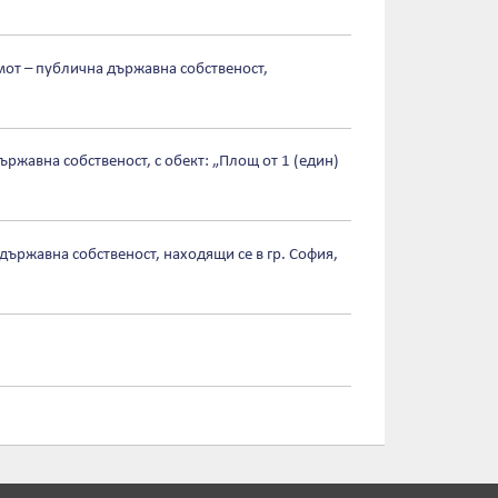
мот – публична държавна собственост,
ржавна собственост, с обект: „Площ от 1 (един)
държавна собственост, находящи се в гр. София,