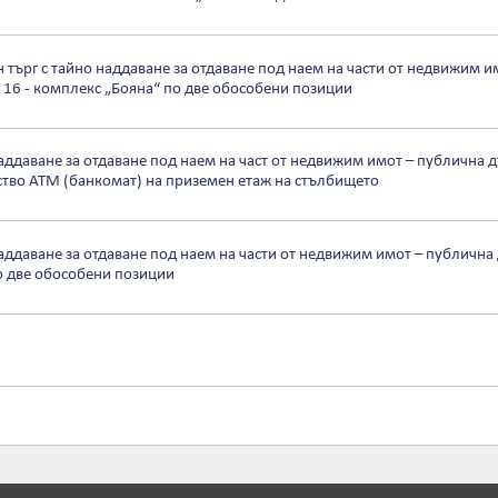
търг с тайно наддаване за отдаване под наем на части от недвижим и
№ 16 - комплекс „Бояна“ по две обособени позиции
ддаване за отдаване под наем на част от недвижим имот – публична дъ
йство АТМ (банкомат) на приземен етаж на стълбището
аддаване за отдаване под наем на части от недвижим имот – публична 
о две обособени позиции