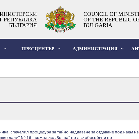
ИНИСТЕРСКИ
COUNCIL OF MINIST
Т РЕПУБЛИКА
OF THE REPUBLIC O
БЪЛГАРИЯ
BULGARIA
О
ПРЕСЦЕНТЪР
АДМИНИСТРАЦИЯ
АН
ника, спечелил процедура за тайно наддаване за отдаване под наем н
тошко лале“ № 16 - комплекс „Бояна“ по две обособени по