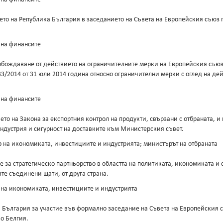
ието на Република България в заседанието на Съвета на Европейския съю
 на финансите
бождаване от действието на ограничителните мерки на Европейския съюз на
833/2014 от 31 юли 2014 година относно ограничителни мерки с оглед на д
 на финансите
о на Закона за експортния контрол на продукти, свързани с отбраната, и н
ндустрия и сигурност на доставките към Министерския съвет.
 на икономиката, инвестициите и индустрията; министърът на отбраната
 за стратегическо партньорство в областта на политиката, икономиката и
те съединени щати, от друга страна.
 на икономиката, инвестициите и индустрията
България за участие във формално заседание на Съвета на Европейския съ
во Белгия.