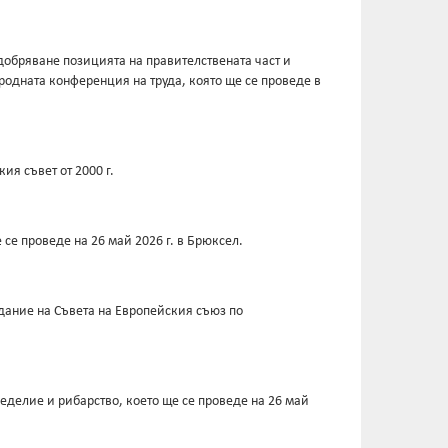
одобряване позицията на правителствената част и
родната конференция на труда, която ще се проведе в
я съвет от 2000 г.
се проведе на 26 май 2026 г. в Брюксел.
дание на Съвета на Европейския съюз по
еделие и рибарство, което ще се проведе на 26 май