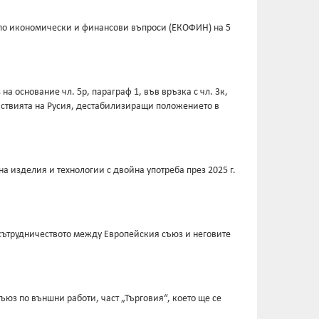
з по икономически и финансови въпроси (ЕКОФИН) на 5
 основание чл. 5р, параграф 1, във връзка с чл. 3к,
ействията на Русия, дестабилизиращи положението в
а изделия и технологии с двойна употреба през 2025 г.
 сътрудничеството между Европейския съюз и неговите
юз по външни работи, част „Търговия“, което ще се