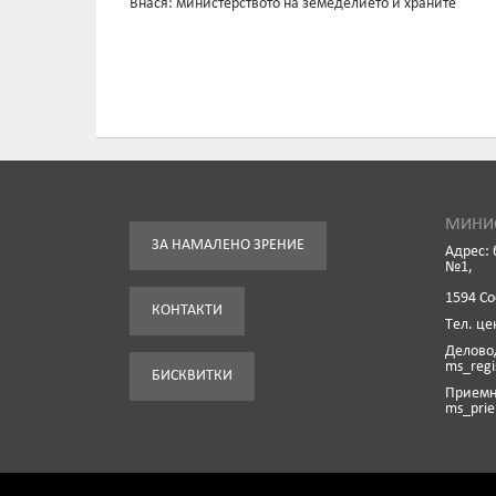
Внася: министерството на земеделието и храните
МИНИС
ЗА НАМАЛЕНО ЗРЕНИЕ
Адрес: 
№1,
1594 С
КОНТАКТИ
Tел. це
Деловод
ms_reg
БИСКВИТКИ
Приемна
ms_pri