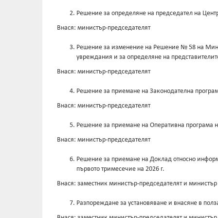
Решение за определяне на председател на Цент
Внася: министър-председателят
Решение за изменение на Решение № 58 на Минис
увреждания и за определяне на представителит
Внася: министър-председателят
Решение за приемане на Законодателна програма
Внася: министър-председателят
Решение за приемане на Оперативна програма на
Внася: министър-председателят
Решение за приемане на Доклад относно информ
първото тримесечие на 2026 г.
Внася: заместник министър-председателят и министър
Разпореждане за установяване и внасяне в полз
Внася: заместник министър-председателят и министър