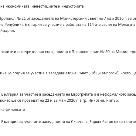
 на икономиката, инвестициите и индустрията
Протокол № 21 от заседанието на Министерския съвет на 7 май 2026 г. за 
на Република България за участие в работата на 114-ата сесия на Междуна
вейцария.
нсиите и осигурителния стаж, приета с Постановление № 30 на Министерски
ка България за участие в заседанието на Съвет „Общи въпроси”, което ще 
България за участие в заседанието на Еврогрупата и в неформалното засе
то ще се проведат на 22 и 23 май 2026 г. в гр. Никозия, Кипър.
 на финансите
България за участие в заседанието на Съвета на Европейския съюз по зем