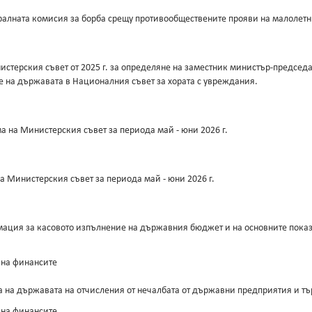
ралната комисия за борба срещу противообществените прояви на малолетн
терския съвет от 2025 г. за определяне на заместник министър-председат
е на държавата в Националния съвет за хората с увреждания.
 на Министерския съвет за периода май - юни 2026 г.
 Министерския съвет за периода май - юни 2026 г.
ация за касовото изпълнение на държавния бюджет и на основните показ
 на финансите
а на държавата на отчисления от нечалбата от държавни предприятия и тъ
 на финансите