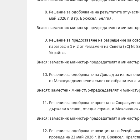
Решение за одобряване на резултатите от участ
май 2026 г. В гр. Брюксел, Белгия.
Внася: заместник министър-председателят и министър
Решение за предоставяне на разрешение за осво
параграфи 1 и 2 от Регламент на Съвета (ЕС) № 
Украйна.
Внася: заместник министър-председателят и министър
Решение за одобряване на Доклад за изпълнениет
от Междуведомствения съвет по отбранителна и
Внасят: заместник министър-председателят и министър
Решение за одобряване проекта на Споразумение
държави членки, от една страна, и Мексикански
Внася: заместник министър-председателят и министър
Решение за одобряване позицията на Република 
проведе на 22 май 2026 г. В гр. Брюксел, Кралст