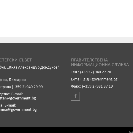
ТЕРСКИ СЪВЕТ
ПРАВИТЕЛСТВЕНА
ИНФОРМАЦИОННА СЛУЖБА
бул. „Княз Александър Дондуков“
Тел.: (+359 2) 940 27 70
Е-mail: gis@government.bg
офия, България
Факс: (+359 2) 981 37 19
нтрала (+359 2) 940 29 99
ство: Е-mail:
ister@government.bg
: Е-mail:
emna@government.bg