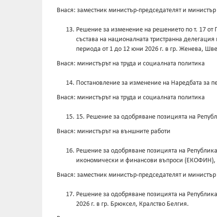
Внася: заместник министър-председателят и министър
Решение за изменение на решението по т. 17 от 
състава на националната тристранна делегация 
периода от 1 до 12 юни 2026 г. в гр. Женева, Ш
Внася: министърът на труда и социалната политика
Постановление за изменение на Наредбата за пе
Внася: министърът на труда и социалната политика
15. Решение за одобряване позицията на Републи
Внася: министърът на външните работи
Решение за одобряване позицията на Република 
икономически и финансови въпроси (ЕКОФИН), кои
Внася: заместник министър-председателят и министър
Решение за одобряване позицията на Република 
2026 г. в гр. Брюксел, Кралство Белгия.