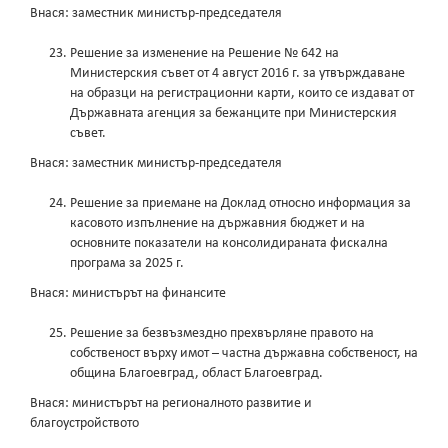
Внася: заместник министър-председателя
Решение за изменение на Решение № 642 на
Министерския съвет от 4 август 2016 г. за утвърждаване
на образци на регистрационни карти, които се издават от
Държавната агенция за бежанците при Министерския
съвет.
Внася: заместник министър-председателя
Решение за приемане на Доклад относно информация за
касовото изпълнение на държавния бюджет и на
основните показатели на консолидираната фискална
програма за 2025 г.
Внася: министърът на финансите
Решение за безвъзмездно прехвърляне правото на
собственост върху имот – частна държавна собственост, на
община Благоевград, област Благоевград.
Внася: министърът на регионалното развитие и
благоустройството