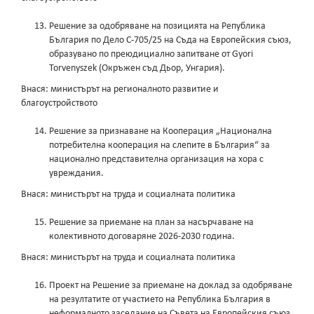
Решение за одобряване на позицията на Република
България по Дело С-705/25 на Съда на Европейския съюз,
образувано по преюдициално запитване от Gyori
Torvenyszek (Окръжен съд Дьор, Унгария).
Внася: министърът на регионалното развитие и
благоустройството
Решение за признаване на Кооперация „Национална
потребителна кооперация на слепите в България“ за
национално представителна организация на хора с
увреждания.
Внася: министърът на труда и социалната политика
Решение за приемане на план за насърчаване на
колективното договаряне 2026-2030 година.
Внася: министърът на труда и социалната политика
Проект на Решение за приемане на доклад за одобряване
на резултатите от участието на Република България в
неформалното заседание на Съвета на Европейския съюз