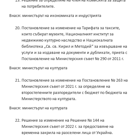
Решение за определяне на член на Комисията за защита
на потребителите.
Внася: министърът на икономиката и индустрията
Постановление за изменение на Тарифата за таксите,
които събират музеите, Националният институт за
недвижимо културно наследство и Нациокалната
библиотека „Св. св. Кирил и Методий“ за извършване на
услуги и за издаване на документи и дубликати, приета с
Постановление на Министерския съвет № 290 от 2011 г.
Внася: министърът на културата
Постановление за изменение на Постановление № 263 на
Министерския съвет от 2021 г. за определяне на
второстепенните разпоредители с бюджет по бюджета на
Министерството на културата.
Внася: министърът на културата
Решение за изменение на Решение № 144 на
Министерския съвет от 2022 г. за предоставяне на
временна закрила на разселени лица от Украйна.