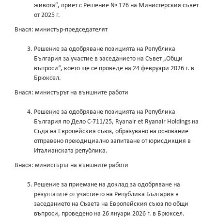
живота”, приет с Решение № 176 на Министерския съвет
от 2025 г.
Внася: министър-председателят
Решение за одобряване позицията на Република
България за участие в заседанието на Съвет „Общи
въпроси“, което ще се проведе на 24 февруари 2026 г. в
Брюксел.
Внася: министърът на външните работи
Решение за одобряване позицията на Република
България по Дело С-711/25, Ryanair et Ryanair Holdings на
Съда на Европейския съюз, образувано на основание
отправено преюдициално запитване от юрисдикция в
Италианската република.
Внася: министърът на външните работи
Решение за приемане на доклад за одобряване на
резултатите от участието на Република България в
заседанието на Съвета на Европейския съюз по общи
въпроси, проведено на 26 януари 2026 г. в Брюксел.