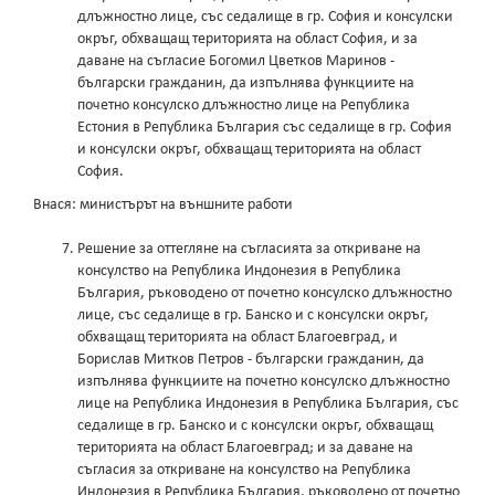
длъжностно лице, със седалище в гр. София и консулски
окръг, обхващащ територията на област София, и за
даване на съгласие Богомил Цветков Маринов -
български гражданин, да изпълнява функциите на
почетно консулско длъжностно лице на Република
Естония в Република България със седалище в гр. София
и консулски окръг, обхващащ територията на област
София.
Внася: министърът на външните работи
Решение за оттегляне на съгласията за откриване на
консулство на Република Индонезия в Република
България, ръководено от почетно консулско длъжностно
лице, със седалище в гр. Банско и с консулски окръг,
обхващащ територията на област Благоевград, и
Борислав Митков Петров - български гражданин, да
изпълнява функциите на почетно консулско длъжностно
лице на Република Индонезия в Република България, със
седалище в гр. Банско и с консулски окръг, обхващащ
територията на област Благоевград; и за даване на
съгласия за откриване на консулство на Република
Индонезия в Република България, ръководено от почетно