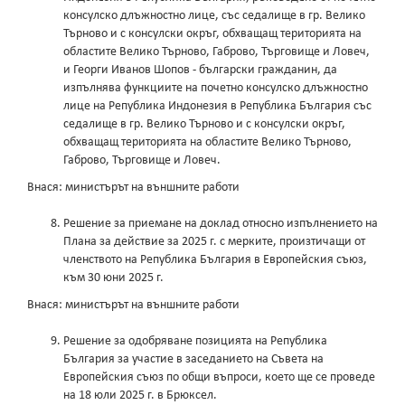
консулско длъжностно лице, със седалище в гр. Велико
Търново и с консулски окръг, обхващащ територията на
областите Велико Търново, Габрово, Търговище и Ловеч,
и Георги Иванов Шопов - български гражданин, да
изпълнява функциите на почетно консулско длъжностно
лице на Република Индонезия в Република България със
седалище в гр. Велико Търново и с консулски окръг,
обхващащ територията на областите Велико Търново,
Габрово, Търговище и Ловеч.
Внася: министърът на външните работи
Решение за приемане на доклад относно изпълнението на
Плана за действие за 2025 г. с мерките, произтичащи от
членството на Република България в Европейския съюз,
към 30 юни 2025 г.
Внася: министърът на външните работи
Решение за одобряване позицията на Република
България за участие в заседанието на Съвета на
Европейския съюз по общи въпроси, което ще се проведе
на 18 юли 2025 г. в Брюксел.