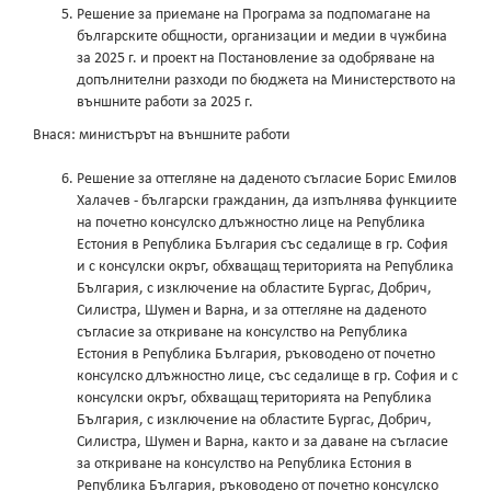
Решение за приемане на Програма за подпомагане на
българските общности, организации и медии в чужбина
за 2025 г. и проект на Постановление за одобряване на
допълнителни разходи по бюджета на Министерството на
външните работи за 2025 г.
Внася: министърът на външните работи
Решение за оттегляне на даденото съгласие Борис Емилов
Халачев - български гражданин, да изпълнява функциите
на почетно консулско длъжностно лице на Република
Естония в Република България със седалище в гр. София
и с консулски окръг, обхващащ територията на Република
България, с изключение на областите Бургас, Добрич,
Силистра, Шумен и Варна, и за оттегляне на даденото
съгласие за откриване на консулство на Република
Естония в Република България, ръководено от почетно
консулско длъжностно лице, със седалище в гр. София и с
консулски окръг, обхващащ територията на Република
България, с изключение на областите Бургас, Добрич,
Силистра, Шумен и Варна, както и за даване на съгласие
за откриване на консулство на Република Естония в
Република България, ръководено от почетно консулско