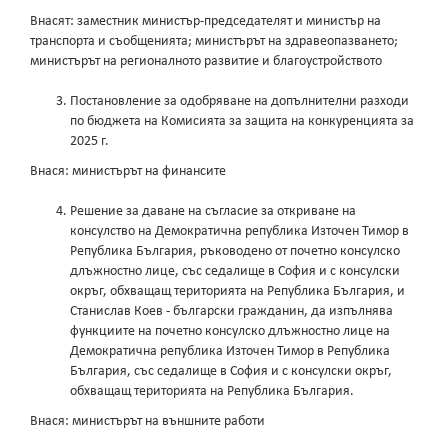
Внасят: заместник министър-председателят и министър на
транспорта и съобщенията; министърът на здравеопазването;
министърът на регионалното развитие и благоустройството
Постановление за одобряване на допълнителни разходи
по бюджета на Комисията за защита на конкуренцията за
2025 г.
Внася: министърът на финансите
Решение за даване на съгласие за откриване на
консулство на Демократична република Източен Тимор в
Република България, ръководено от почетно консулско
длъжностно лице, със седалище в София и с консулски
окръг, обхващащ територията на Република България, и
Станислав Коев - български гражданин, да изпълнява
функциите на почетно консулско длъжностно лице на
Демократична република Източен Тимор в Република
България, със седалище в София и с консулски окръг,
обхващащ територията на Република България.
Внася: министърът на външните работи