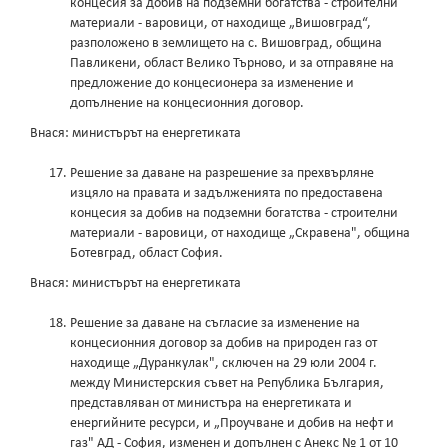
концесия за добив на подземни богатства - строителни
материали - варовици, от находище „Вишовград“,
разположено в землището на с. Вишовград, община
Павликени, област Велико Търново, и за отправяне на
предложение до концесионера за изменение и
допълнение на концесионния договор.
Внася: министърът на енергетиката
Решение за даване на разрешение за прехвърляне
изцяло на правата и задълженията по предоставена
концесия за добив на подземни богатства - строителни
материали - варовици, от находище „Скравена", община
Ботевград, област София.
Внася: министърът на енергетиката
Решение за даване на съгласие за изменение на
концесионния договор за добив на природен газ от
находище „Дуранкулак", сключен на 29 юли 2004 г.
между Министерския съвет на Република България,
представляван от министъра на енергетиката и
енергийните ресурси, и „Проучване и добив на нефт и
газ" АД - София, изменен и допълнен с Анекс № 1 от 10