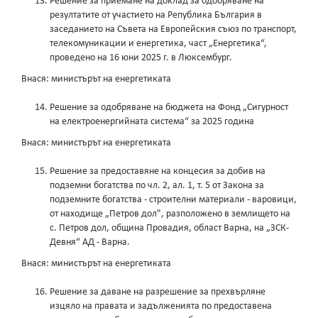
Решение за приемане на доклад за одобряване на
резултатите от участието на Република България в
заседанието на Съвета на Европейския съюз по транспорт,
телекомуникации и енергетика, част „Енергетика“,
проведено на 16 юни 2025 г. в Люксембург.
Внася: министърът на енергетиката
Решение за одобряване на бюджета на Фонд „Сигурност
на електроенергийната система“ за 2025 година
Внася: министърът на енергетиката
Решение за предоставяне на концесия за добив на
подземни богатства по чл. 2, ал. 1, т. 5 от Закона за
подземните богатства - строителни материали - варовици,
от находище „Петров дол", разположено в землището на
с. Петров дол, община Провадия, област Варна, на „ЗСК-
Девня“ АД - Варна.
Внася: министърът на енергетиката
Решение за даване на разрешение за прехвърляне
изцяло на правата и задълженията по предоставена