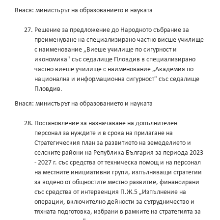
Внася: министърът на образованието и науката
Решение за предложение до Народното събрание за
преименуване на специализирано частно висше училище
с наименование „Виеше училище по сигурност и
икономика" със седалище Пловдив в специализирано
частно виеше училище с наименование „Академия по
национална и информационна сигурност" със седалище
Пловдив.
Внася: министърът на образованието и науката
Постановление за назначаване на допълнителен
персонал за нуждите и в срока на прилагане на
Стратегическия план за развитието на земеделието и
селските райони на Република България за периода 2023
- 2027 г. със средства от техническа помощ и на персонал
на местните инициативни групи, изпълняващи стратегии
за водено от общностите местно развитие, финансирани
със средства от интервенция П.Ж.5 „Изпълнение на
операции, включително дейности за сътрудничество и
тяхната подготовка, избрани в рамките на стратегията за