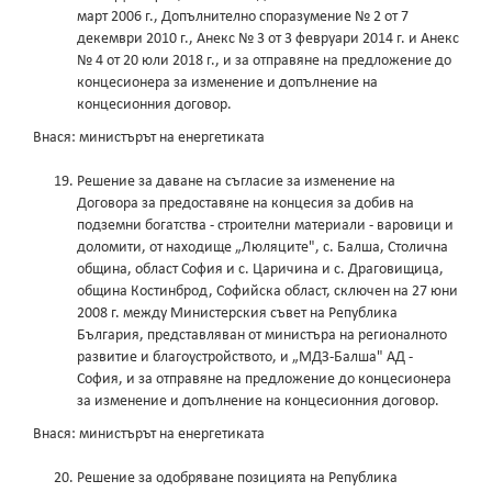
март 2006 г., Допълнително споразумение № 2 от 7
декември 2010 г., Анекс № 3 от 3 февруари 2014 г. и Анекс
№ 4 от 20 юли 2018 г., и за отправяне на предложение до
концесионера за изменение и допълнение на
концесионния договор.
Внася: министърът на енергетиката
Решение за даване на съгласие за изменение на
Договора за предоставяне на концесия за добив на
подземни богатства - строителни материали - варовици и
доломити, от находище „Люляците", с. Балша, Столична
община, област София и с. Царичина и с. Драговищица,
община Костинброд, Софийска област, сключен на 27 юни
2008 г. между Министерския съвет на Република
България, представляван от министъра на регионалното
развитие и благоустройството, и „МДЗ-Балша" АД -
София, и за отправяне на предложение до концесионера
за изменение и допълнение на концесионния договор.
Внася: министърът на енергетиката
Решение за одобряване позицията на Република