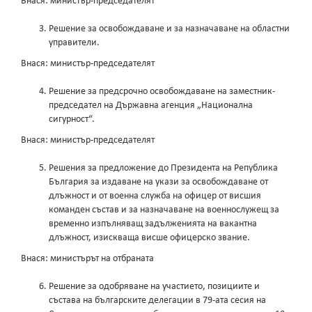
Внася: министър-председателят
Решение за освобождаване и за назначаване на областни
управители.
Внася: министър-председателят
Решение за предсрочно освобождаване на заместник-
председател на Държавна агенция „Национална
сигурност“.
Внася: министър-председателят
Решения за предложение до Президента на Република
България за издаване на укази за освобождаване от
длъжност и от военна служба на офицер от висшия
команден състав и за назначаване на военнослужещ за
временно изпълняващ задълженията на вакантна
длъжност, изискваща висше офицерско звание.
Внася: министърът на отбраната
Решение за одобряване на участието, позициите и
състава на българските делегации в 79-ата сесия на