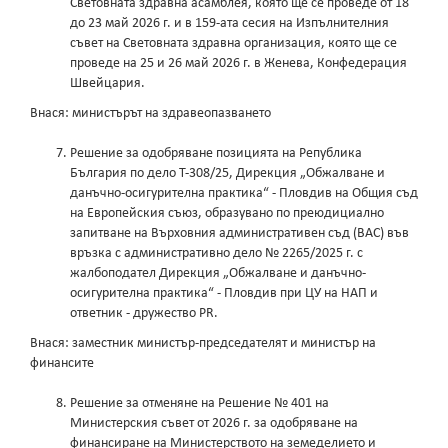
Световната здравна асамблея, която ще се проведе от 18
до 23 май 2026 г. и в 159-ата сесия на Изпълнителния
съвет на Световната здравна организация, която ще се
проведе на 25 и 26 май 2026 г. в Женева, Конфедерация
Швейцария.
Внася: министърът на здравеопазването
Решение за одобряване позицията на Република
България по дело Т-308/25, Дирекция „Обжалване и
данъчно-осигурителна практика“ - Пловдив на Общия съд
на Европейския съюз, образувано по преюдициално
запитване на Върховния административен съд (ВАС) във
връзка с административно дело № 2265/2025 г. с
жалбоподател Дирекция „Обжалване и данъчно-
осигурителна практика“ - Пловдив при ЦУ на НАП и
ответник - дружество PR.
Внася: заместник министър-председателят и министър на
финансите
Решение за отменяне на Решение № 401 на
Министерския съвет от 2026 г. за одобряване на
финансиране на Министерството на земеделието и