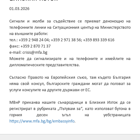
01.03.2026
Сигнали и молби за съдействие се приемат денонощно на
телефонните линии на Ситуационния център на Министерството
на външните работи:
тел.: +359 2 948 24 04; +359 2 971 38 56; +359 893 339 616
факс: +359 2 870 71 37
e-mail: crisis@mfa.bg
Можете да сигнализирате и на телефоните и имейлите на
дипломатическите представителства.
Съгласно Правото на Европейския съюз, там където България
няма свой консул, българските граждани могат да ползват за
услуги консулите на другите държави от ЕС.
МВнР приканва нашите сънародници в Близкия Изток да се
регистрират в рубриката „Пътувам за“, като използват бутона в
горния десен ъгъл на уебстраницата
https://www.mfa.bg/bg/embassyinfo
.