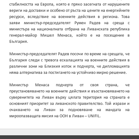
стабилността на Европа, която е пряко засегната от нарушените
вериги на доставки и особено от ръста на цените на енергийните
ресурси, вследствие на военните действия в региона. Това
заяви министър-председателят Румен Радев на среща с
министъра на националната отбрана на Ливанската република
генерал-майор Мишел Менаса, който е на посещение в
България.
Министър-председателят Радев посочи по време на срещата, че
България следи с тревога ескалацията на военните действия в
различни зони на Близкия изток и подчерта, че дипломацията
няма алтернатива за постигането на устойчиво мирно решение.
Министър Менаса подчерта от своя страна, че
преустановяването на военните действия и възстановяването на
суверенитета на Ливан върху цялата територия на страната е
основният приоритет за ливанското правителство. Той изрази и
очакването на Ливан за подновяване на мандата на
мироопазващата мисия на ООН в Ливан – UNIFIL.