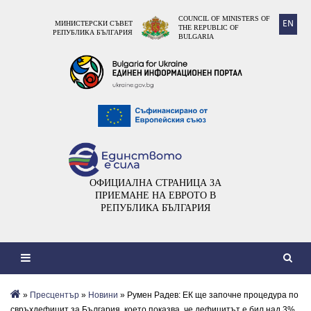
COUNCIL OF MINISTERS OF
EN
МИНИСТЕРСКИ СЪВЕТ
THE REPUBLIC OF
РЕПУБЛИКА БЪЛГАРИЯ
BULGARIA
ОФИЦИАЛНА СТРАНИЦА ЗА
ПРИЕМАНЕ НА ЕВРОТО В
РЕПУБЛИКА БЪЛГАРИЯ
»
Пресцентър
»
Новини
» Румен Радев: ЕК ще започне процедура по
свръхдефицит за България, което показва, че дефицитът е бил над 3%,