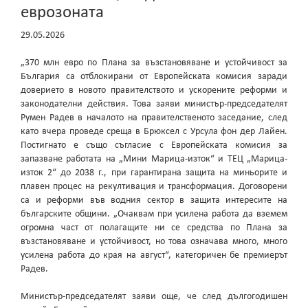
еврозоната
29.05.2026
„370 млн евро по Плана за възстановяване и устойчивост за
България са отблокирани от Европейската комисия заради
доверието в новото правителството и ускорените реформи и
законодателни действия. Това заяви министър-председателят
Румен Радев в началото на правителственото заседание, след
като вчера проведе среща в Брюксел с Урсула фон дер Лайен.
Постигнато е също съгласие с Европейската комисия за
запазване работата на „Мини Марица-изток“ и ТЕЦ „Марица-
изток 2“ до 2038 г., при гарантирана защита на миньорите и
плавен процес на рекултивация и трансформация. Договорени
са и реформи във водния сектор в защита интересите на
българските общини. „Очаквам при усилена работа да вземем
огромна част от полагащите ни се средства по Плана за
възстановяване и устойчивост, но това означава много, много
усилена работа до края на август“, категоричен бе премиерът
Радев.
Министър-председателят заяви още, че след дългогодишен