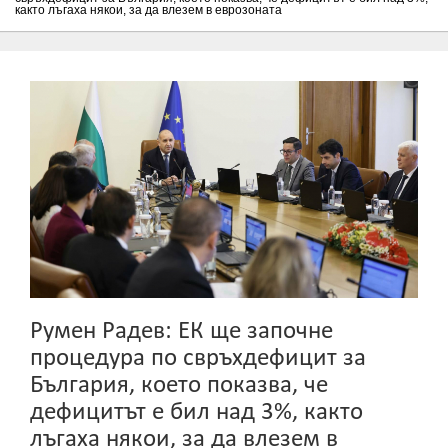
както лъгаха някои, за да влезем в еврозоната
Румен Радев: ЕК ще започне
процедура по свръхдефицит за
България, което показва, че
дефицитът е бил над 3%, както
лъгаха някои, за да влезем в