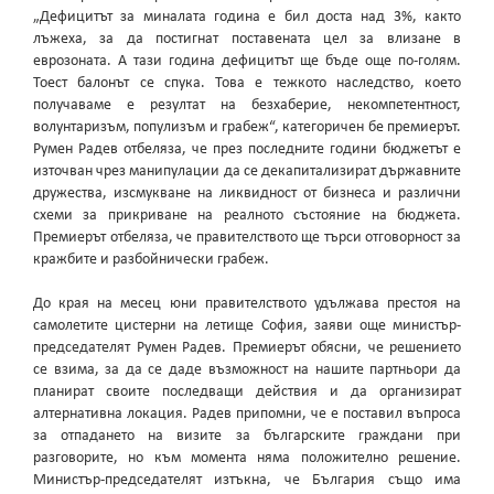
„Дефицитът за миналата година е бил доста над 3%, както
лъжеха, за да постигнат поставената цел за влизане в
еврозоната. А тази година дефицитът ще бъде още по-голям.
Тоест балонът се спука. Това е тежкото наследство, което
получаваме е резултат на безхаберие, некомпетентност,
волунтаризъм, популизъм и грабеж“, категоричен бе премиерът.
Румен Радев отбеляза, че през последните години бюджетът е
източван чрез манипулации да се декапитализират държавните
дружества, изсмукване на ликвидност от бизнеса и различни
схеми за прикриване на реалното състояние на бюджета.
Премиерът отбеляза, че правителството ще търси отговорност за
кражбите и разбойнически грабеж.
До края на месец юни правителството удължава престоя на
самолетите цистерни на летище София, заяви още министър-
председателят Румен Радев. Премиерът обясни, че решението
се взима, за да се даде възможност на нашите партньори да
планират своите последващи действия и да организират
алтернативна локация. Радев припомни, че е поставил въпроса
за отпадането на визите за българските граждани при
разговорите, но към момента няма положително решение.
Министър-председателят изтъкна, че България също има