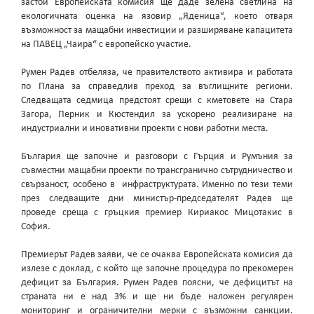
застой Европейската комисия ще даде зелена светлина на
екологичната оценка на язовир „Яденица“, което отваря
възможност за мащабни инвестиции и разширяване капацитета
на ПАВЕЦ „Чаира“ с европейско участие.
Румен Радев отбеляза, че правителството активира и работата
по Плана за справедлив преход за въглищните региони.
Следващата седмица предстоят срещи с кметовете на Стара
Загора, Перник и Кюстендил за ускорено реализиране на
индустриални и иновативни проекти с нови работни места.
България ще започне и разговори с Гърция и Румъния за
съвместни мащабни проекти по трансгранично сътрудничество и
свързаност, особено в инфраструктурата. Именно по тези теми
през следващите дни министър-председателят Радев ще
проведе среща с гръцкия премиер Кириакос Мицотакис в
София.
Премиерът Радев заяви, че се очаква Европейската комисия да
излезе с доклад, с който ще започне процедура по прекомерен
дефицит за България. Румен Радев поясни, че дефицитът на
страната ни е над 3% и ще ни бъде наложен регулярен
мониторинг и ограничителни мерки с възможни санкции.