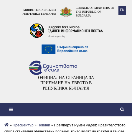
COUNCIL OF MINISTERS OF
EN
МИНИСТЕРСКИ СЪВЕТ
THE REPUBLIC OF
РЕПУБЛИКА БЪЛГАРИЯ
BULGARIA
ОФИЦИАЛНА СТРАНИЦА ЗА
ПРИЕМАНЕ НА ЕВРОТО В
РЕПУБЛИКА БЪЛГАРИЯ
»
Пресцентър
»
Новини
» Премиерът Румен Радев: Правителството
спира скандални обществени поръчки, които водят до кражби и течове