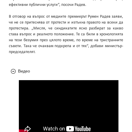
ефективни публични услуги“, посочи Радев.
В отговор на въпрос от медиите премиерът Румен Радев заяви,
че не се притеснява от протести и изтъкна правото на всеки да
протестира. „Мисля, че синдикатите ясно разбират за какво
става въпрос и реалното положение. Те са били в хронологията
на тези безумия през цялото време, по време на тристранните
съвети. Така че очаквам подкрепа и от тях“, добави министър-
председателят.
Видео