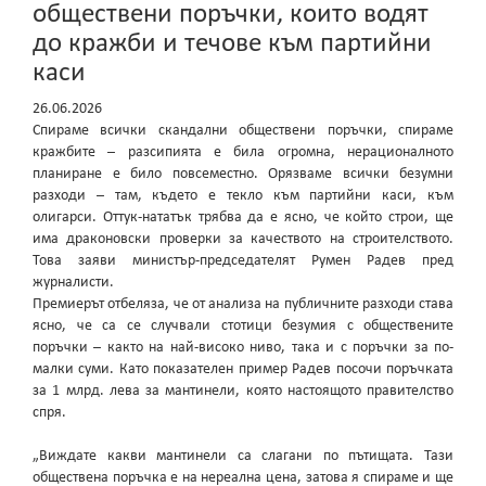
обществени поръчки, които водят
до кражби и течове към партийни
каси
26.06.2026
Спираме всички скандални обществени поръчки, спираме
кражбите – разсипията е била огромна, нерационалното
планиране е било повсеместно. Орязваме всички безумни
разходи – там, където е текло към партийни каси, към
олигарси. Оттук-нататък трябва да е ясно, че който строи, ще
има драконовски проверки за качеството на строителството.
Това заяви министър-председателят Румен Радев пред
журналисти.
Премиерът отбеляза, че от анализа на публичните разходи става
ясно, че са се случвали стотици безумия с обществените
поръчки – както на най-високо ниво, така и с поръчки за по-
малки суми. Като показателен пример Радев посочи поръчката
за 1 млрд. лева за мантинели, която настоящото правителство
спря.
„Виждате какви мантинели са слагани по пътищата. Тази
обществена поръчка е на нереална цена, затова я спираме и ще