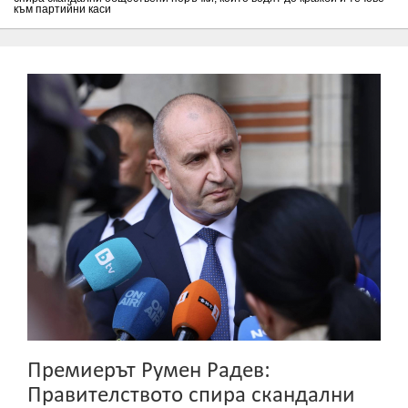
към партийни каси
Премиерът Румен Радев:
Правителството спира скандални