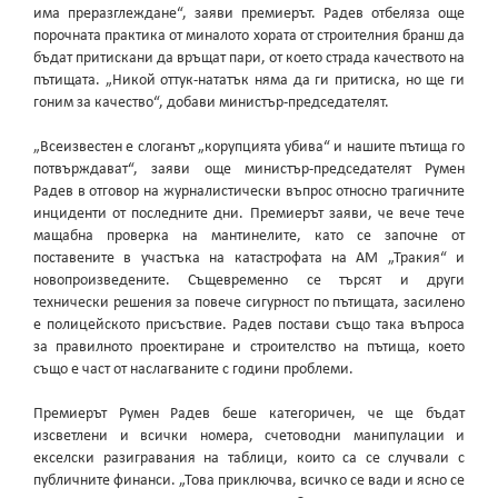
има преразглеждане“, заяви премиерът. Радев отбеляза още
порочната практика от миналото хората от строителния бранш да
бъдат притискани да връщат пари, от което страда качеството на
пътищата. „Никой оттук-нататък няма да ги притиска, но ще ги
гоним за качество“, добави министър-председателят.
„Всеизвестен е слоганът „корупцията убива“ и нашите пътища го
потвърждават“, заяви още министър-председателят Румен
Радев в отговор на журналистически въпрос относно трагичните
инциденти от последните дни. Премиерът заяви, че вече тече
мащабна проверка на мантинелите, като се започне от
поставените в участъка на катастрофата на АМ „Тракия“ и
новопроизведените. Същевременно се търсят и други
технически решения за повече сигурност по пътищата, засилено
е полицейското присъствие. Радев постави също така въпроса
за правилното проектиране и строителство на пътища, което
също е част от наслагваните с години проблеми.
Премиерът Румен Радев беше категоричен, че ще бъдат
изсветлени и всички номера, счетоводни манипулации и
екселски разигравания на таблици, които са се случвали с
публичните финанси. „Това приключва, всичко се вади и ясно се