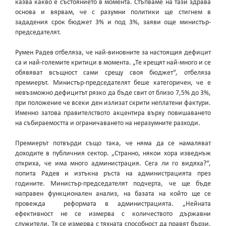
казва какво е състоянието в момента. Стъпваме на тази здрава
основа и вярвам, че с разумни политики ще стигнем в
зададения срок бюджет 3% и под 3%, заяви още министър-
председателят.
Румен Радев отбеляза, че най-виновните за настоящия дефицит
са и най-големите критици в момента. „Те крещят най-много и се
обявяват всъщност сами срещу своя бюджет“, отбеляза
премиерът. Министър-председателят беше категоричен, че е
невъзможно дефицитът рязко да бъде свит от близо 7,5% до 3%,
при положение че всеки ден излизат скрити неплатени фактури.
Именно затова правителството акцентира върху повишаването
на събираемостта и ограничаването на неразумните разходи.
Премиерът потвърди също така, че няма да се намаляват
доходите в публичния сектор. „Странно, някои хора изведнъж
откриха, че има много администрация. Сега ли го видяха?“,
попита Радев и изтъкна ръста на администрацията през
годините. Министър-председателят подчерта, че ще бъде
направен функционален анализ, на базата на който ще се
провежда реформата в администрацията. „Нейната
ефективност не се измерва с количеството държавни
служители. Тя се измерва с тяхната способност да правят бързи,