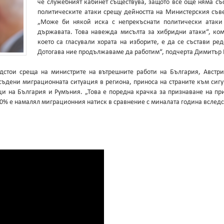
че служебният кабинет съществува, защото все още няма съ
политическите атаки срещу дейността на Министерския съвет
„Може би някой иска с непрекъснати политически атаки
държавата. Това навежда мисълта за хибридни атаки“, ком
което са гласували хората на изборите, е да се състави ре
Дотогава ние продължаваме да работим“, подчерта Димитър 
стои среща на министрите на вътрешните работи на България, Австр
бсъдени миграционната ситуация в региона, приноса на страните към си
ци на България и Румъния. „Това е поредна крачка за признаване на п
 70% е намалял миграционния натиск в сравнение с миналата година вслед