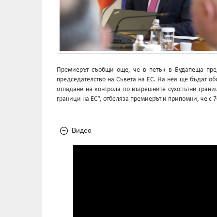
Премиерът съобщи още, че в петък в Будапеща пред
председателство на Съвета на ЕС. На нея ще бъдат о
отпадане на контрола по вътрешните сухопътни грани
граници на ЕС“, отбеляза премиерът и припомни, че с
Видео