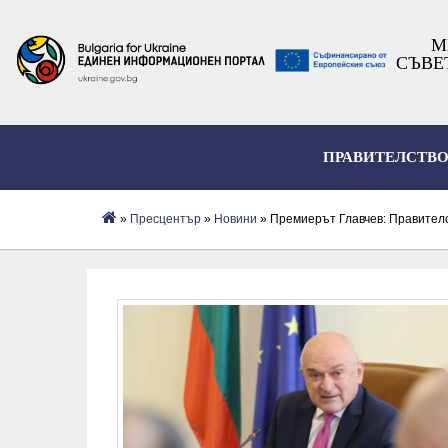
М
СЪВЕ
ПРАВИТЕЛСТВ
»
Пресцентър
»
Новини
» Премиерът Главчев: Правителс