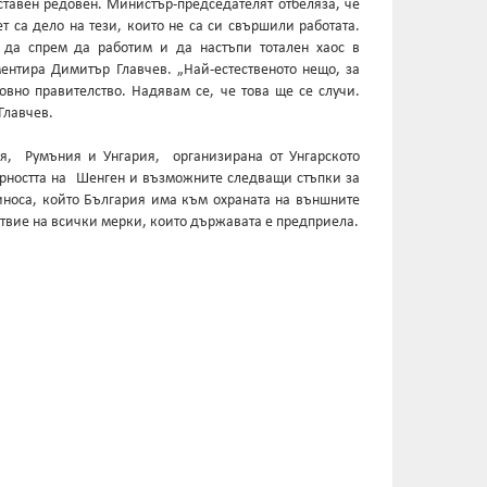
ставен редовен. Министър-председателят отбеляза, че
 са дело на тези, които не са си свършили работата.
 да спрем да работим и да настъпи тотален хаос в
ентира Димитър Главчев. „Най-естественото нещо, за
довно правителство. Надявам се, че това ще се случи.
Главчев.
ия, Румъния и Унгария, организирана от Унгарското
гурността на Шенген и възможните следващи стъпки за
риноса, който България има към охраната на външните
ствие на всички мерки, които държавата е предприела.