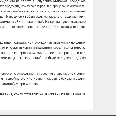
еждането на еврото в Република България. Караджов
те продукти, които са свързани с процеса на обмяната.
асо автомобилите, като посочи, че за тази логистична
здан Караджов съобщи още, че заедно с представители
жители на „Български пощи“. На среща с ръководството
възникнат около пощенските станции, както и планове
ледващи полицаи, които следят за измами и нарушения
ество информационни инициативи сред населението за
знаци и интернет измами, като вече са проведени над
новете на „Български пощи“ ще бъде осигурено видимо
 еврото по отношение на касовите апарати, електронни
не на двойното етикетиране и касовите бележки с цени
кванията“, увери Спецов.
вления, които отговарят на изискванията на Закона за