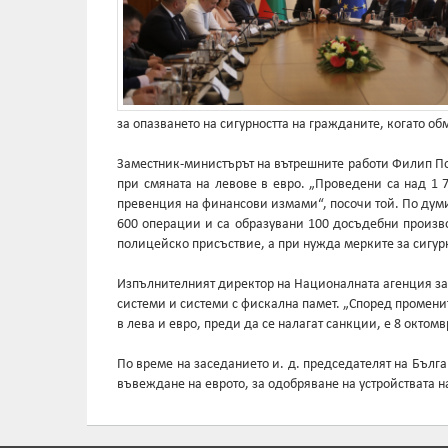
за опазването на сигурността на гражданите, когато об
Заместник-министърът на вътрешните работи Филип По
при смяната на левове в евро. „Проведени са над 1
превенция на финансови измами“, посочи той. По дум
600 операции и са образувани 100 досъдебни произво
полицейско присъствие, а при нужда мерките за сигурн
Изпълнителният директор на Националната агенция за 
системи и системи с фискална памет. „Според промени
в лева и евро, преди да се налагат санкции, е 8 октом
По време на заседанието и. д. председателят на Бълг
въвеждане на еврото, за одобряване на устройствата 