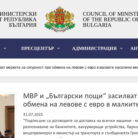
ИНИСТЕРСКИ
COUNCIL OF MINIST
Т РЕПУБЛИКА
OF THE REPUBLIC O
БЪЛГАРИЯ
BULGARIA
О
ПРЕСЦЕНТЪР
АДМИНИСТРАЦИЯ
АН
ат мерките за сигурност при обмена на левове с евро в малките населени ме
МВР и „Български пощи“ засилват 
обмена на левове с евро в малкит
31.07.2025
“Подписани са договорите за доставка на всички машини - м
разпознаване на банкнотите, вакуумиращи устройства, барко
вицепремиерът и министър на транспорта и съобщенията Гро