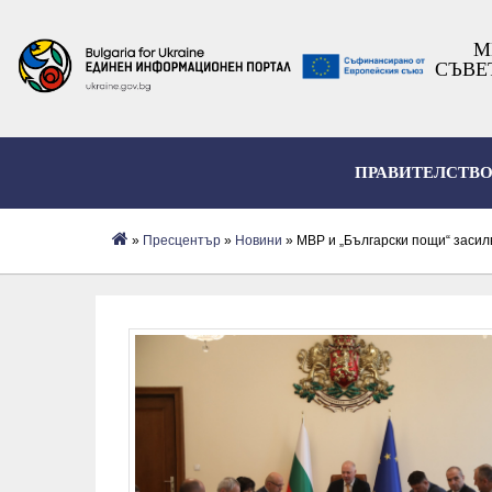
М
СЪВЕ
ПРАВИТЕЛСТВ
»
Пресцентър
»
Новини
» МВР и „Български пощи“ засилв