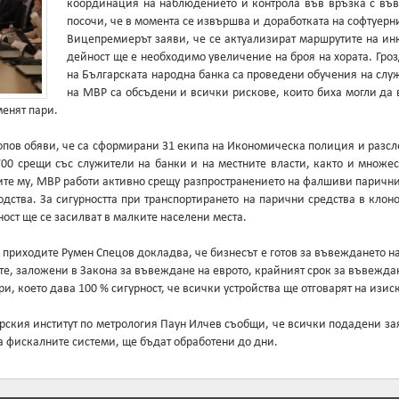
координация на наблюдението и контрола във връзка с във
посочи, че в момента се извършва и доработката на софтуерни
Вицепремиерът заяви, че се актуализират маршрутите на инк
дейност ще е необходимо увеличение на броя на хората. Гро
на Българската народна банка са проведени обучения на слу
на МВР са обсъдени и всички рискове, които биха могли да 
менят пари.
пов обяви, че са сформирани 31 екипа на Икономическа полиция и разс
 700 срещи със служители на банки и на местните власти, както и множ
ите му, МВР работи активно срещу разпространението на фалшиви парични 
дства. За сигурността при транспортирането на парични средства в кло
ост ще се засилват в малките населени места.
приходите Румен Спецов докладва, че бизнесът е готов за въвеждането на
те, заложени в Закона за въвеждане на еврото, крайният срок за въвежда
ври, което дава 100 % сигурност, че всички устройства ще отговарят на изис
арския институт по метрология Паун Илчев съобщи, че всички подадени зая
на фискалните системи, ще бъдат обработени до дни.