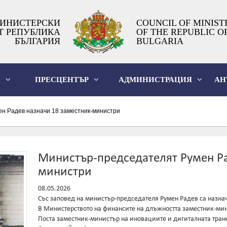
ИНИСТЕРСКИ
COUNCIL OF MINIST
Т РЕПУБЛИКА
OF THE REPUBLIC O
БЪЛГАРИЯ
BULGARIA
О
ПРЕСЦЕНТЪР
АДМИНИСТРАЦИЯ
АН
н Радев назначи 18 заместник-министри
Министър-председателят Румен Ра
министри
08.05.2026
Със заповед на министър-председателя Румен Радев са назна
В Министерството на финансите на длъжността заместник-ми
Поста заместник-министър на иновациите и дигиталната тра