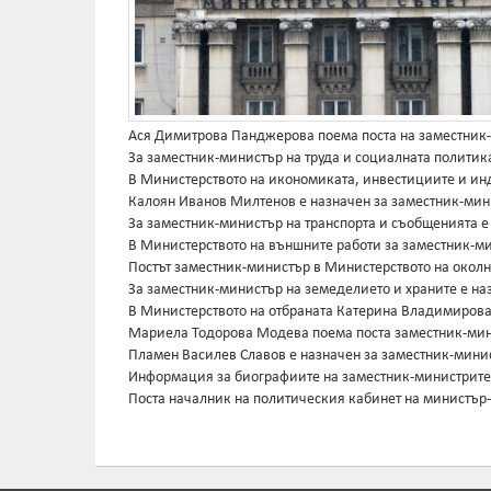
Ася Димитрова Панджерова поема поста на заместник-
За заместник-министър на труда и социалната политик
В Министерството на икономиката, инвестициите и ин
Калоян Иванов Милтенов е назначен за заместник-мин
За заместник-министър на транспорта и съобщенията 
В Министерството на външните работи за заместник-м
Постът заместник-министър в Министерството на околн
За заместник-министър на земеделието и храните е на
В Министерството на отбраната Катерина Владимирова
Мариела Тодорова Модева поема поста заместник-мин
Пламен Василев Славов е назначен за заместник-минис
Информация за биографиите на заместник-министрите 
Поста началник на политическия кабинет на министър