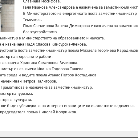
Славчева Йосифова.
Галя Иванова Александрова е назначена за заместник-минист
В Министерството на енергетиката поста заместник-министър
Темелков.
Поля Светлинова Занева-Димитрова е назначена за заместник
благоустройството.
министър в Министерството на образованието и науката.
а е назначена Надя Спасова Клисурска-Жекова.
дустрията поста заместник-министър поема Михаела Георгиева Карадимов
истър на вътрешните работи.
е назначена Христина Симеонова Велинова.
инистър е назначена Иванка Тодорова Ташева.
ата среда и водите поема Атанас Петров Костадинов.
значен Иван Петров Палигоров.
 Граматикова е назначена за заместник-министър.
истър на туризма.
тър на културата.
ще бъде публикувана на интернет страниците на съответните ведомства.
-председателя поема Николай Копринков.