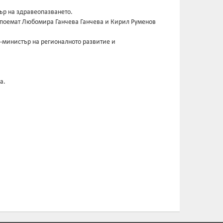
ър на здравеопазването.
 поемат Любомира Ганчева Ганчева и Кирил Руменов
-министър на регионалното развитие и
а.