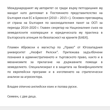
Международният му авторитет се гради върху петгодишния му
мандат като дипломат в Постоянното представителство на
България към ЕС в Брюксел (2010 – 2015 г.). Основен преговарящ
от страна на България по законодателния пакет за ОСП за
периода 2014–2020 г. Главен секретар на Националния съюз на
земеделските кооперации и юридическата му практика в
Българската агенция по безопасност на храните (БАБХ).
Пламен Абровски е магистър по „Право“ от Югозападния
университет „Неофит Рилски“. Притежава задълбочени
познания в административното и търговското право, както и в
механизмите за прилагане на държавните помощи в
земеделието. Специализирал е в защитата на бенефициентите
по европейски програми и в изготвянето на стратегически
анализи за агросектора.
Владее отлично английски език и ползва руски.
Семеен, с две деца.