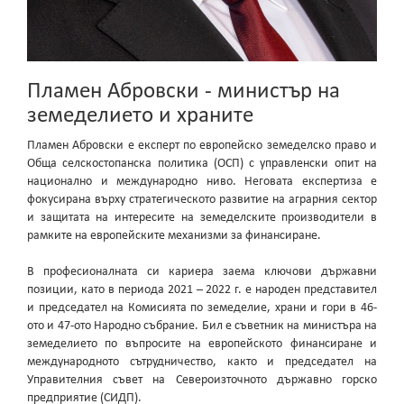
Пламен Абровски - министър на
земеделието и храните
Пламен Абровски е експерт по европейско земеделско право и
Обща селскостопанска политика (ОСП) с управленски опит на
национално и международно ниво. Неговата експертиза е
фокусирана върху стратегическото развитие на аграрния сектор
и защитата на интересите на земеделските производители в
рамките на европейските механизми за финансиране.
В професионалната си кариера заема ключови държавни
позиции, като в периода 2021 – 2022 г. е народен представител
и председател на Комисията по земеделие, храни и гори в 46-
ото и 47-ото Народно събрание. Бил е съветник на министъра на
земеделието по въпросите на европейското финансиране и
международното сътрудничество, както и председател на
Управителния съвет на Североизточното държавно горско
предприятие (СИДП).