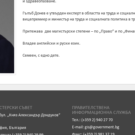
и здравеопазване.
Гълъб Донев е утвърден експерт в областта на труда и социал
вицепремиер и министър на труда и социалната политика в три 
Притежава две магистърски степени – по „Право“ и по „Фина
Владее английски и руски език.
Семеен, с едно дете.
ТЕРСКИ СЪВЕТ
ПРАВИТЕЛСТВЕНА
ИНФОРМАЦИОННА СЛУЖБА
бул. „Княз Александър Дондуков“
Тел.: (+359 2) 940 27 70
Е-mail: gis@government.bg
офия, България
Факс: (+359 2) 981 37 19