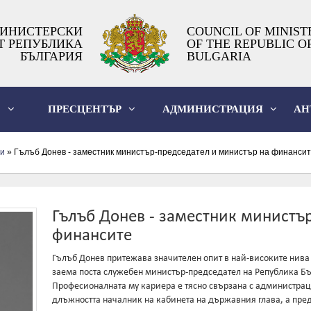
ИНИСТЕРСКИ
COUNCIL OF MINIST
Т РЕПУБЛИКА
OF THE REPUBLIC O
БЪЛГАРИЯ
BULGARIA
О
ПРЕСЦЕНТЪР
АДМИНИСТРАЦИЯ
АН
и
» Гълъб Донев - заместник министър-председател и министър на финанси
Гълъб Донев - заместник министъ
финансите
Гълъб Донев притежава значителен опит в най-високите нива 
заема поста служебен министър-председател на Република Бъ
Професионалната му кариера е тясно свързана с администраци
длъжността началник на кабинета на държавния глава, а пре