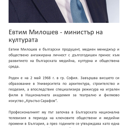
Евтим Милошев - министър на
културата
Евтим Милошев е български продуцент, медиен мениджър и
обществено ангажирана личност с дългогодишен принос към
развитието на българската медийна, културна и обществена
среда.
Роден е на 2 май 1968 г. в гр. София. Завършва висшето си
образование в Университета по архитектура, строителство и
геодезия, а впоследствие специализира режисура на игрален
филм в Националната академия за театрално и филмово
изкуство „Кръстьо Сарафов“.
Професионалният му път започва в Българската национална
телевизия в периода на ключовите обществени и медийни
промени в България, а през годините се утвърждава като една