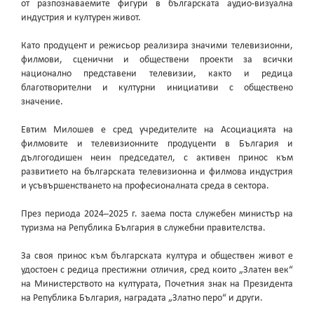
от разпознаваемите фигури в българската аудио-визуална
индустрия и културен живот.
Като продуцент и режисьор реализира значими телевизионни,
филмови, сценични и обществени проекти за всички
национално представени телевизии, както и редица
благотворителни и културни инициативи с обществено
значение.
Евтим Милошев е сред учредителите на Асоциацията на
филмовите и телевизионните продуценти в България и
дългогодишен неин председател, с активен принос към
развитието на българската телевизионна и филмова индустрия
и усъвършенстването на професионалната среда в сектора.
През периода 2024–2025 г. заема поста служебен министър на
туризма на Република България в служебни правителства.
За своя принос към българската култура и обществен живот е
удостоен с редица престижни отличия, сред които „Златен век“
на Министерството на културата, Почетния знак на Президента
на Република България, наградата „Златно перо“ и други.