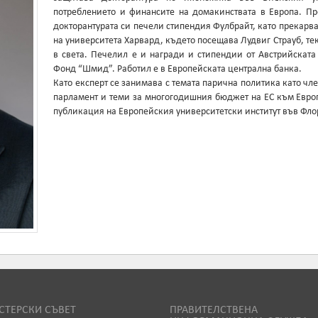
потреблението и финансите на домакинствата в Европа. Пред
докторантурата си печели стипендия Фулбрайт, като прекарв
на университета Харвард, където посещава Лудвиг Страуб, т
в света. Печелил е и награди и стипендии от Австрийскат
Фонд “Шмид”. Работил е в Европейската централна банка.
Като експерт се занимава с темата парична политика като ч
парламент и теми за многогодишния бюджет на ЕС към Евро
публикация на Европейския университетски институт във Фло
ТЕРСКИ СЪВЕТ
ПРАВИТЕЛСТВЕНА