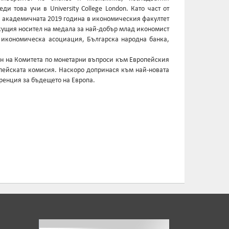
и това учи в University College London. Като част от
а академичната 2019 година в икономическия факултет
екущия носител на медала за най-добър млад икономист
а икономическа асоциация, Българска народна банка,
лен на Комитета по монетарни въпроси към Европейския
пейската комисия. Наскоро допринася към най-новата
ренция за бъдещето на Европа.