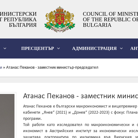
ИНИСТЕРСКИ
COUNCIL OF MINIST
Т РЕПУБЛИКА
OF THE REPUBLIC O
БЪЛГАРИЯ
BULGARIA
О
ПРЕСЦЕНТЪР
АДМИНИСТРАЦИЯ
АН
и
» Атанас Пеканов - заместник министър-председател
Атанас Пеканов - заместник мини
Атанас Пеканов е български макроикономист и вицепремиер 
кабинети „Янев“ (2021) и „Донев“ (2022-2023) с фокус План
програми.
Той работи като изследовател по макроикономически и 
икономист в Австрийския институт за икономически изс
защитава докторантура по икономика във Виенския у