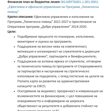
Финансов план за бюджетна линия:
BG16RFTA001-1.001-0001:
„Ефективно и ефикасно управление на Програма „Техническа
помощ“
Кратко описание:
Ефективно управление и изпълнение на
Програма „Техническа помощ“ 2021-2027 и приключване на
Оперативна програма „Добро управление“ 2014-2020.
Цели
:
Подобряване процесите по планиране, изпълнение,
мониторинг и оценка на програмите;
Поддържане на високи нива на компетентност,
мотивация и ангажираност на служителите в дирекция
„Добро управление“, партньорите и бенефициентите;
Поддържане на активна мрежа от служители, отговорни
за техническата помощ по програмите от Споразумението
за партньорство и насърчаване на стратегическо
използване на подкрепата, с оглед постигане на целите на
Пътната карта за развитие на административния
капацитет за ЕФСУ;
Осигуряване на видимост, прозрачност и комуникация на
възможностите за финансиране, с цел повишаване на
осведомеността и информиране на широката
общественост за резултатите и добавената стойност на