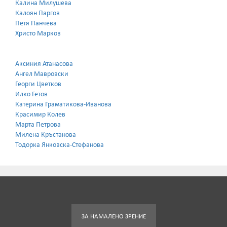
Калина Милушева
Калоян Паргов
Петя Панчева
Христо Марков
Аксиния Атанасова
Ангел Мавровски
Георги Цветков
Илко Гетов
Катерина Граматикова-Иванова
Красимир Колев
Марта Петрова
Милена Кръстанова
Тодорка Янковска-Стефанова
ЗА НАМАЛЕНО ЗРЕНИЕ