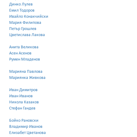
Динко Лулев
Емил Тодоров
Ивайло Конакчийски
Мария Филипова
Петър Грошлев
Цветислава Лакова
Анита Великова
Асен Асенов
Румен Младенов
Марияна Павлова
Мариянка Живкова
Иван Димитров
Иван Иванов
Никола Казаков
Стефан Гандев
Бойко Рановски
Владимир Иванов
Елизабет Цветанова