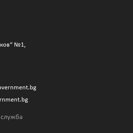
уков“ №1,
overnment.bg
rnment.bg
 служба