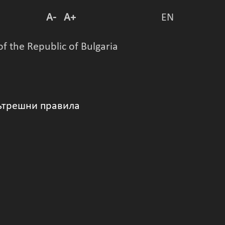
A-
A+
EN
of the Republic of Bulgaria
трешни правила