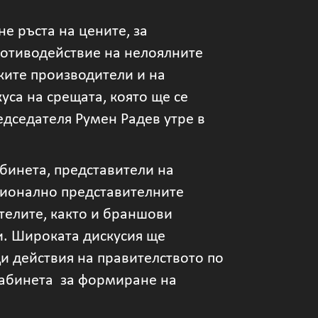
е ръста на цените, за
ротиводействие на нелоялните
ките производители и на
уса на срещата, която ще се
дседателя Румен Радев утре в
абинета, представители на
ционално представителните
телите, както и браншови
и. Широката дискусия ще
и действия на правителството по
 кабинета за формиране на