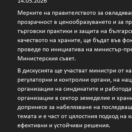
14.05.2026
Мерките на правителството за овладяван
прозрачност в ценообразуването и за п
търговски практики и защита на българс
качеството на храните, ще бъдат във фок
проведе по инициатива на министър-пре
Министерския съвет.
В дискусията ще участват министри от к
регулаторни и контролни органи, на на
организации на синдикатите и работода
организации в сектор земеделие и хран
допринесе за набелязване на последващ
темата и е част от цялостния подход на
ефективни и устойчиви решения.