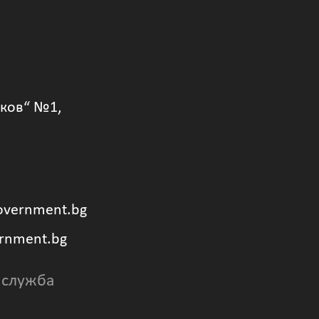
уков“ №1,
overnment.bg
rnment.bg
 служба